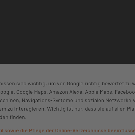
nissen sind wichtig, um von Google richtig bewertet zu 
oogle. Google Maps. Amazon Alexa. Apple Maps. Facebook.
schinen, Navigations-Systeme und sozialen Netzwerke 
zu interagieren. Wichtig ist nur, dass sie auf allen Pla
den finden.
l sowie die Pflege der Online-Verzeichnisse beeinfluss