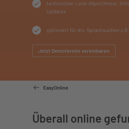
technischer Lock-Algorithmus: Sch
Updates
optimiert für div. Sprachsuchen z.B.
Jetzt Demotermin vereinbaren
EasyOnline
Überall online gef