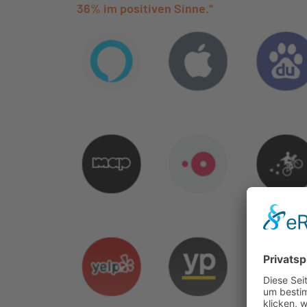
36% im positiven Sinne.“