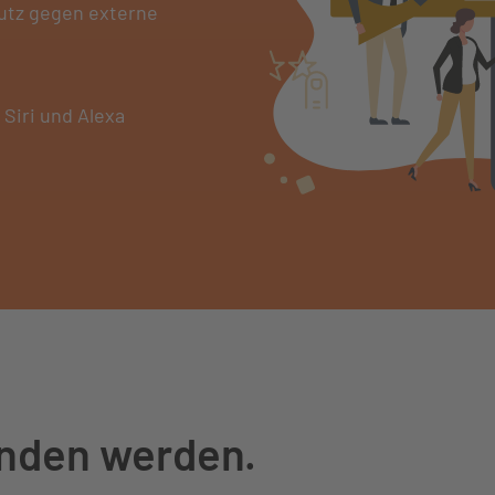
utz gegen externe
 Siri und Alexa
unden werden.