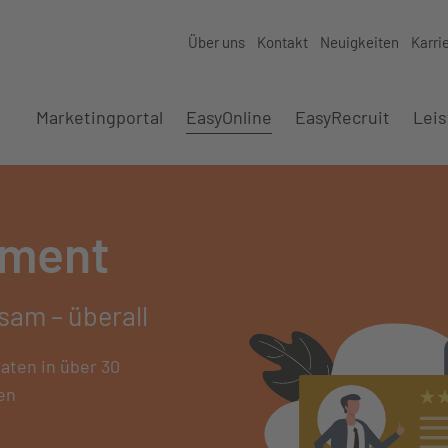
Über uns
Kontakt
Neuigkeiten
Karri
Marketingportal
EasyOnline
EasyRecruit
Lei
ement
sam – überall
daten in über 30
en