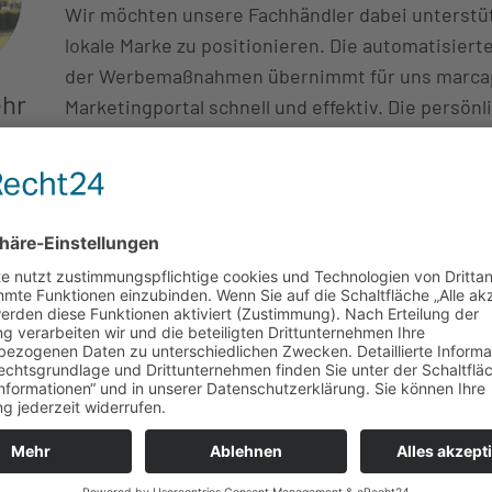
Wir möchten unsere Fachhändler dabei unterstüt
lokale Marke zu positionieren. Die automatisier
der Werbemaßnahmen übernimmt für uns marca
ehr
Marketingportal schnell und effektiv. Die persönl
Werbeberatung unterstützt unsere Händler bei a
können wir regionales und zentrales Marketing i
miteinander verknüpfen.