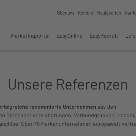
Über uns
Kontakt
Neuigkeiten
Karri
Marketingportal
EasyOnline
EasyRecruit
Lei
Unsere Referenzen
erfolgreiche renommierte Unternehmen
aus den
ten Branchen: Versicherungen, Verbundgruppen, Handel
ranchise. Über 70 Markenunternehmen europaweit vertra