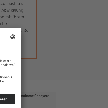
zen sich als
te Abwicklung
po mit ihrem
iche
llen Fragen. So
deal
Kundenstimme Goodyear