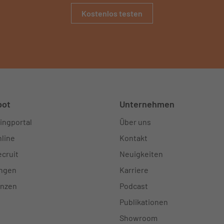
Kostenlos testen
bot
Unternehmen
ingportal
Über uns
line
Kontakt
cruit
Neuigkeiten
ungen
Karriere
enzen
Podcast
Publikationen
Showroom