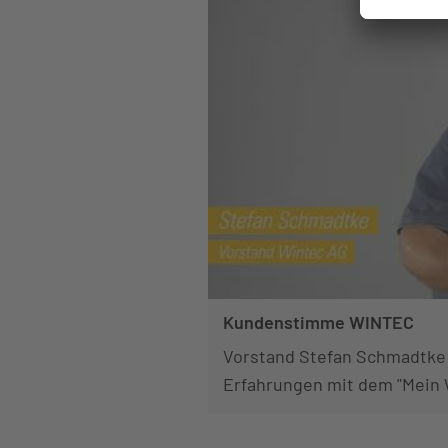
Kundenstimme WINTEC
Vorstand Stefan Schmadtke 
Erfahrungen mit dem "Mein 