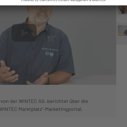
von der WINTEC AG, berichtet über die
WINTEC Marktplatz"-Marketingportal.