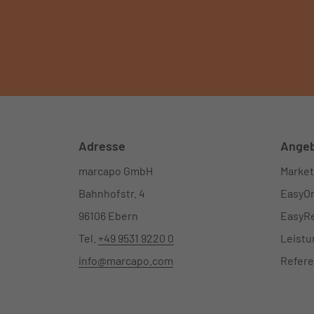
Adresse
Ange
marcapo GmbH
Market
Bahnhofstr. 4
EasyOn
96106 Ebern
EasyRe
Tel.
+49 9531 9220 0
Leist
info@marcapo.com
Refer