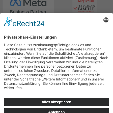
© marcapo GmbH
Rechnungsversand
Impressum
Datenschutz
Lexikon
Berater-Meeting
Hinweisgebersystem