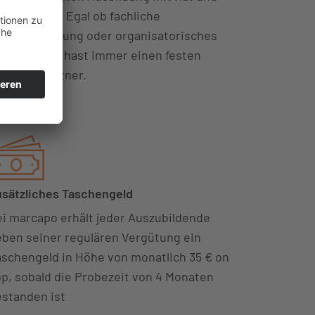
t zur Seite. Egal ob fachliche
rausforderung oder organisatorisches
oblem – Du hast immer einen festen
nsprechpartner.
sätzliches Taschengeld
i marcapo erhält jeder Auszubildende
ben seiner regulären Vergütung ein
schengeld in Höhe von monatlich 35 € on
p, sobald die Probezeit von 4 Monaten
standen ist