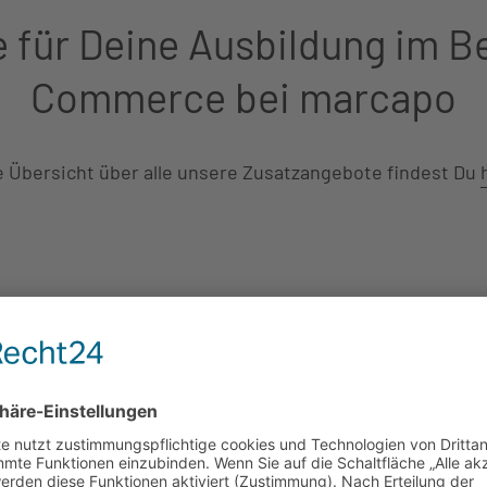
 für Deine Ausbildung im B
Commerce bei marcapo
e Übersicht über alle unsere Zusatzangebote findest Du
Langfristige Perspektive
Im
hte
Für uns ist Deine Ausbildung der Grundstein
De
für unsere gemeinsame Zukunft. Deswegen
De