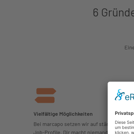
6 Gründe
Ein
Vielfältige Möglichkeiten
Bei marcapo setzen wir auf stärkengerec
Job-Profile. Dir macht niemand etwas in