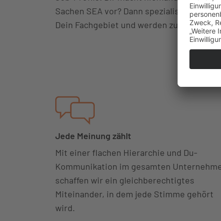
Sachen SEA vor? Dann spezialisiere Dich a
Dein Fachgebiet und werden zum Experte
Jede Meinung zählt
Mit einer flachen Hierarchie und Du-
Kommunikation im gesamten Unternehm
schaffen wir ein gleichberechtigtes
Miteinander, in dem jede Stimme gehört
wird.