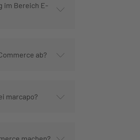
 im Bereich E-
E-Commerce ab?
ei marcapo?
mmerce machen?