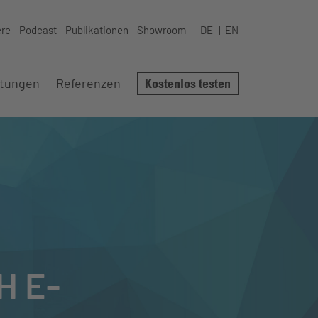
ere
Podcast
Publikationen
Showroom
DE
EN
stungen
Referenzen
Kostenlos testen
H E-