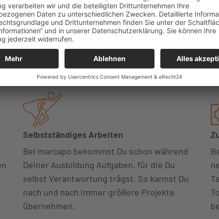
uf
planen wir unsere Ausbildungsplätze so,
Ta
n.
dass wir Dir auch nach der Ausbildung einen
He
Arbeitsplatz bieten können – wenn Du und
Pr
Dein Team das möchten.
A
Selbstständiges Arbeiten
Zu
Bei marcapo bekommst Du schon während
Be
en
Deiner Ausbildung Aufgaben, für die Du
ne
selbst Verantwortung trägst. So kannst Du
Ta
nach und nach immer größere Projekte
To
übernehmen.
be