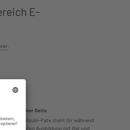
ereich E-
hier
.
mer an Deiner Seite
in eigener Azubi-Pate steht Dir während
iner gesamten Ausbildung mit Rat und