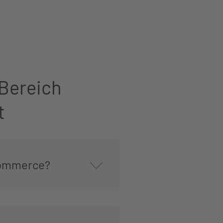
 Bereich
t
-Commerce?