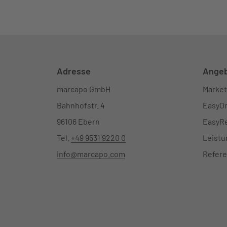
Adresse
Ange
marcapo GmbH
Market
Bahnhofstr. 4
EasyOn
96106 Ebern
EasyRe
Tel.
+49 9531 9220 0
Leist
info@marcapo.com
Refer