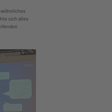
ewöhnliches
te sich alles
eifenden