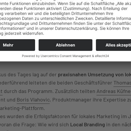
 Erlebnisgastronomie hervorragend harmonieren.
Atmosphäre schaffte die ideale Grundlage, um strategis
ber professionellen Umfeld zu vertiefen.
s der Agenda: Von starken Cases bis zur Br
kus des Tages lag auf der
praxisnahen Umsetzung von lok
Federführend leiteten die beiden Geschäftsführer
Thomas
t
durch das Programm. Zusätzlich teilten
Andreas Küfne
nt und
Boris Vlahovic
, Produktmanager ihre Expertise 
arketing-Plattform.
es wurden die Erfolgsfaktoren für lokales Marketing im 
voran die Frage: Wie wird sich
Local Branding
in den näc