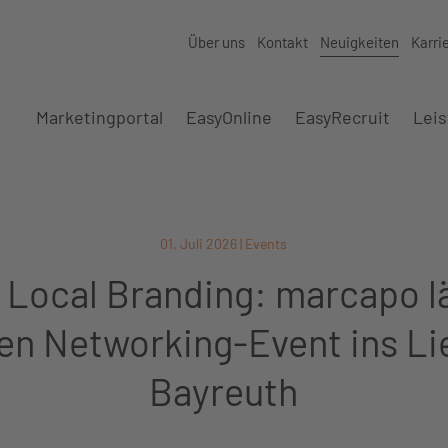
Über uns
Kontakt
Neuigkeiten
Karri
Marketingportal
EasyOnline
EasyRecruit
Lei
01. Juli 2026 | Events
f Local Branding: marcapo l
ven Networking-Event ins Li
Bayreuth