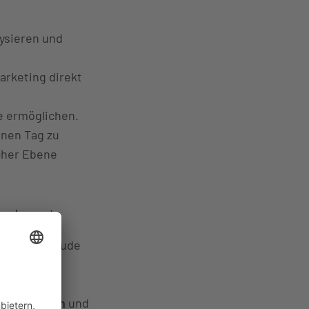
ysieren und
arketing direkt
 ermöglichen.
inen Tag zu
icher Ebene
raukunst
das Braugebäude
z eigenen,
als Event-
tinglösungen
und