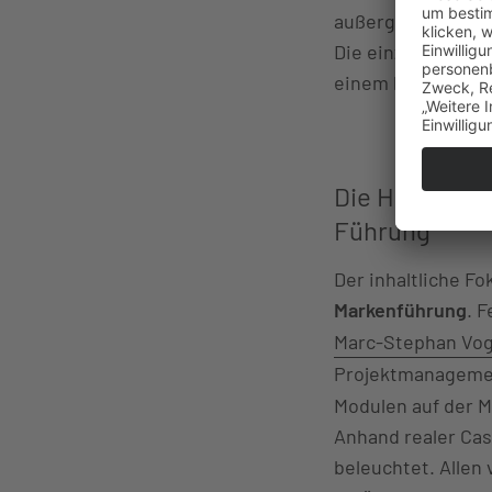
außergewöhnliche
Die einzigartige 
einem lockeren, a
Die Highlight
Führung
Der inhaltliche Fo
Markenführung
. 
Marc-Stephan Vog
Projektmanageme
Modulen auf der M
Anhand realer Cas
beleuchtet. Allen 