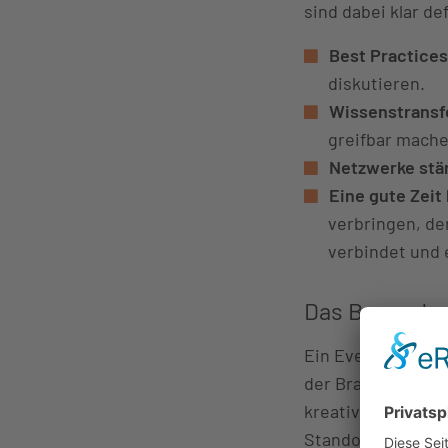
sind dabei klar def
Best Practices
diskutieren.
Wissenstransfe
greifbar mache
Netzwerke stä
Eine gute Zeit
verbringen, der
verbindet und 
Das Besondere
Ein Event steht un
der Brauerei Mais
kreativen Rahmen. 
Standort etablier