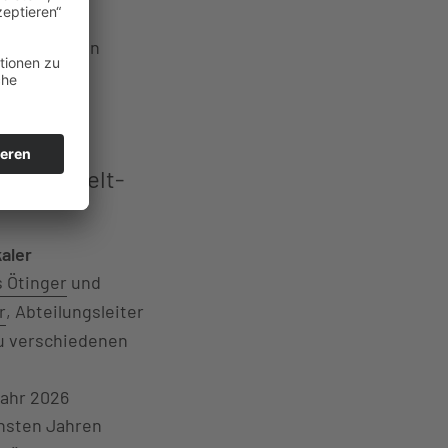
che Themen in
aukunstwelt-
aler
 Ötinger
und
r
, Abteilungsleiter
zu verschiedenen
Jahr 2026
hsten Jahren