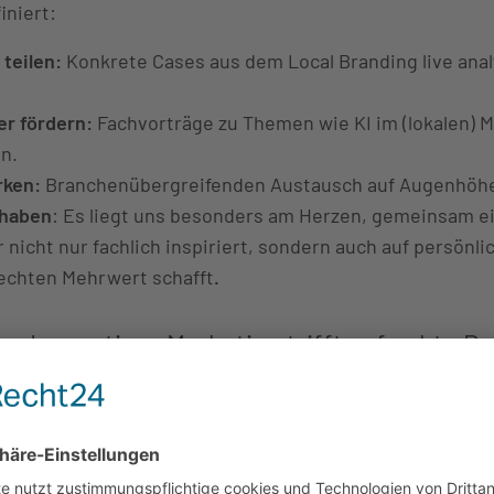
iniert:
 teilen:
Konkrete Cases aus dem Local Branding live anal
r fördern:
Fachvorträge zu Themen wie KI im (lokalen) M
n.
rken:
Branchenübergreifenden Austausch auf Augenhöhe
 haben
: Es liegt uns besonders am Herzen, gemeinsam e
 nicht nur fachlich inspiriert, sondern auch auf persönl
echten Mehrwert schafft
.
: Innovatives Marketing trifft auf echte B
d fällt mit der Location. Das Liebesbier, das direkt an 
el angebaut ist, bot diesem Zusammentreffen einen gan
Seit einigen Jahren ist hat sich diese Location für uns 
t und unterstreicht einmal mehr, dass
skalierbare Marke