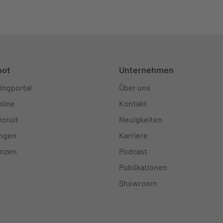
bot
Unternehmen
ingportal
Über uns
line
Kontakt
cruit
Neuigkeiten
ungen
Karriere
enzen
Podcast
Publikationen
Showroom