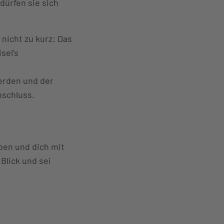
ürfen sie sich
icht zu kurz: Das
sel's
erden und der
bschluss.
ben und dich mit
Blick und sei