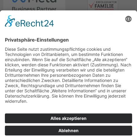
© marcapo GmbH
Rechnungsversand
Impressum
Datenschutz
Lexikon
Berater-Meeting
Hinweisgebersystem