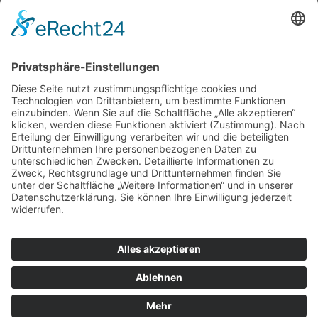
© marcapo GmbH
Rechnungsversand
Impressum
Datenschutz
Lexikon
Berater-Meeting
Hinweisgebersystem
marcapo GmbH
hat
4,89
von
5
Sternen
|
1865
Bewertungen auf ProvenExpert.com