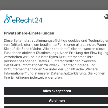
marcapo GmbH
hat
4,89
von
5
Sternen
|
1866
Bewertungen auf ProvenExpert.com