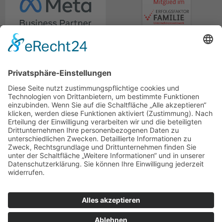
© marcapo GmbH
Rechnungsversand
Impressum
Datenschutz
Lexikon
Berater-Meeting
Hinweisgebersystem